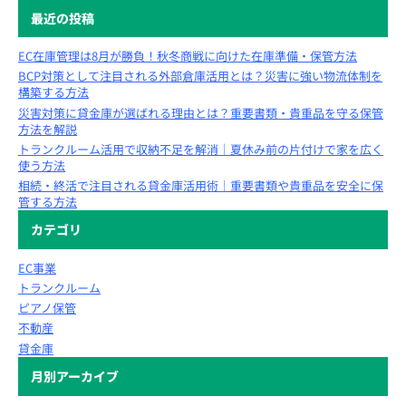
最近の投稿
EC在庫管理は8月が勝負！秋冬商戦に向けた在庫準備・保管方法
BCP対策として注目される外部倉庫活用とは？災害に強い物流体制を
構築する方法
災害対策に貸金庫が選ばれる理由とは？重要書類・貴重品を守る保管
方法を解説
トランクルーム活用で収納不足を解消｜夏休み前の片付けで家を広く
使う方法
相続・終活で注目される貸金庫活用術｜重要書類や貴重品を安全に保
管する方法
カテゴリ
EC事業
トランクルーム
ピアノ保管
不動産
貸金庫
月別アーカイブ