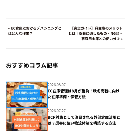
« EC倉庫におけるデバンニングと
【完全ガイド】貸金庫のメリット
はどんな作業？
とは｜保管に適したもの・NG品・
家庭用金庫との使い分け »
おすすめコラム記事
2026.08.07
EC在庫管理は8月が勝負！秋冬商戦に向け
た在庫準備・保管方法
2026.07.27
BCP対策として注目される外部倉庫活用と
は？災害に強い物流体制を構築する方法