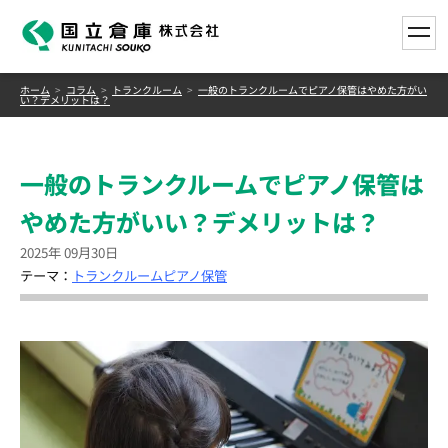
toggle
ホーム
コラム
トランクルーム
一般のトランクルームでピアノ保管はやめた方がい
い？デメリットは？
一般のトランクルームでピアノ保管は
やめた方がいい？デメリットは？
2025年 09月30日
テーマ：
トランクルーム
ピアノ保管