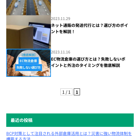
2023.11.29
ネット通販の発送代行とは？選び方のポイ
ントを解説！
2023.11.16
EC物流倉庫の選び方とは？失敗しないポ
イントと外注のタイミングを徹底解説
1 / 1
1
最近の投稿
BCP対策として注目される外部倉庫活用とは？災害に強い物流体制を
構築する方法