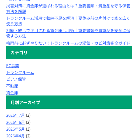
災害対策に貸金庫が選ばれる理由とは？重要書類・貴重品を守る保管
方法を解説
トランクルーム活用で収納不足を解消｜夏休み前の片付けで家を広く
使う方法
相続・終活で注目される貸金庫活用術｜重要書類や貴重品を安全に保
管する方法
梅雨前に必ずやりたい！トランクルームの湿気・カビ対策完全ガイド
カテゴリ
EC事業
トランクルーム
ピアノ保管
不動産
貸金庫
月別アーカイブ
2026年7月
(3)
2026年6月
(3)
2026年5月
(3)
2026年4月
(2)