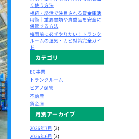
く使う方法
相続・終活で注目される貸金庫活
用術｜重要書類や貴重品を安全に
保管する方法
梅雨前に必ずやりたい！トランク
ルームの湿気・カビ対策完全ガイ
ド
カテゴリ
EC事業
トランクルーム
ピアノ保管
不動産
貸金庫
月別アーカイブ
2026年7月
(3)
2026年6月
(3)