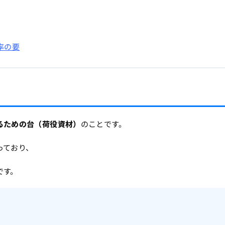
率の要
るための台（荷役資材）
のことです。
っており、
です。