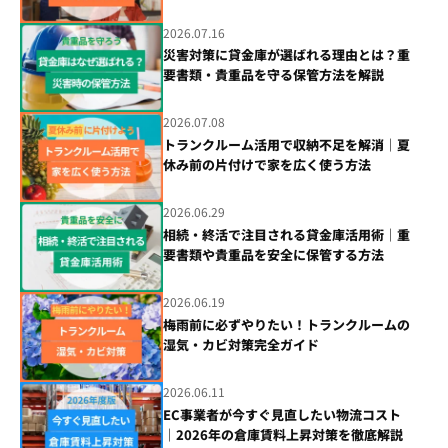
2026.07.16
災害対策に貸金庫が選ばれる理由とは？重
要書類・貴重品を守る保管方法を解説
2026.07.08
トランクルーム活用で収納不足を解消｜夏
休み前の片付けで家を広く使う方法
2026.06.29
相続・終活で注目される貸金庫活用術｜重
要書類や貴重品を安全に保管する方法
2026.06.19
梅雨前に必ずやりたい！トランクルームの
湿気・カビ対策完全ガイド
2026.06.11
EC事業者が今すぐ見直したい物流コスト
｜2026年の倉庫賃料上昇対策を徹底解説